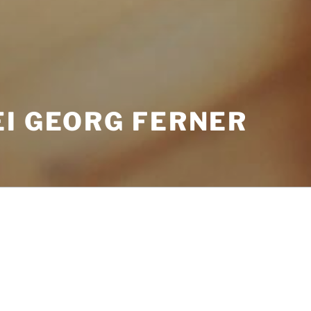
EI GEORG FERNER
Willkommen auf der Website der Tischle
besteht aus zwei Tischler-Meistern, zwei